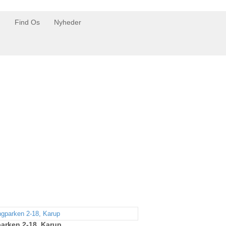
g
Find Os
Nyheder
arken 2-18, Karup